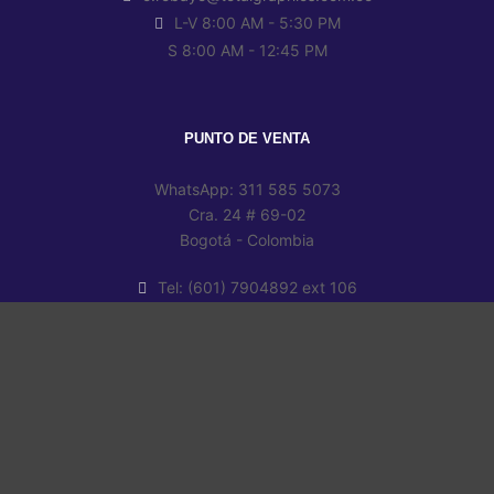
L-V 8:00 AM - 5:30 PM
S 8:00 AM - 12:45 PM
PUNTO DE VENTA
WhatsApp: 311 585 5073
Cra. 24 # 69-02
Bogotá - Colombia
Tel: (601) 7904892 ext 106
puntodeventa@totalgraphics.com.co
L-V 8:00 AM - 5:30 PM
S 8:00 AM - 12:45 PM
Ⓒ Total Graphics 2019
Design by
Karloxky