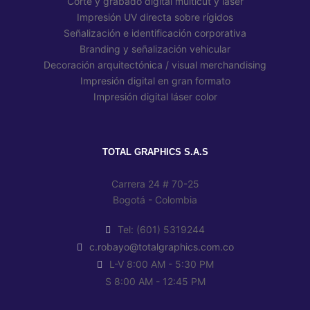
Decoración
Corte y grabado digital multicut y láser
Arquitectónica
Impresión UV directa sobre rígidos
/
Señalización e identificación corporativa
Visual
Branding y señalización vehicular
Merchandising
Decoración arquitectónica / visual merchandising
en
retail
Impresión digital en gran formato
Impresión digital láser color
DECORACIÓN
ARQUITECTÓNICA
/
VISUAL
TOTAL GRAPHICS S.A.S
MERCHANDISING
EN
RETAIL
Carrera 24 # 70-25
Bogotá - Colombia
Decoración
Arquitectónica
/
Tel: (601) 5319244
Visual
c.robayo@totalgraphics.com.co
Merchandising
L-V 8:00 AM - 5:30 PM
en
S 8:00 AM - 12:45 PM
retail